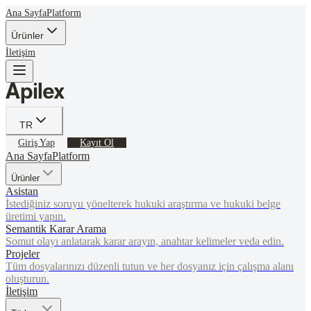
Ana Sayfa
Platform
Ürünler
İletişim
TR
Giriş Yap
Kayıt Ol
Ana Sayfa
Platform
Ürünler
Asistan
İstediğiniz soruyu yönelterek hukuki araştırma ve hukuki belge
üretimi yapın.
Semantik Karar Arama
Somut olayı anlatarak karar arayın, anahtar kelimeler veda edin.
Projeler
Tüm dosyalarınızı düzenli tutun ve her dosyanız için çalışma alanı
oluşturun.
İletişim